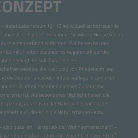
ONZEPT
 bietet Lebensraum für 18 individuell zu betreuende
f und soll sich jede*r Bewohner *in wie zu Hause fühlen
 auch entsprechend einrichten. Wir haben bei der
r Räumlichkeiten besonderes Augenmerk auf die
höhe gelegt. Es soll dadurch eine
chaffen werden, die weit weg von Pflegeheim und
ind die Zimmer an beiden Intensivpflege-Standorten
ll und der Großteil hat einen eigenen Zugang zur
arrierefrei ist. Als besonderes Highlight haben die
ssparung aus Glas in der Balustrade, sodass der
gebett aus, direkt in die Natur schauen kann.
–
also quasi im "Herzstück der Wohngemeinschaft“
–
ügige Gemeinschaftsraum mit einer Fläche von 50 m².