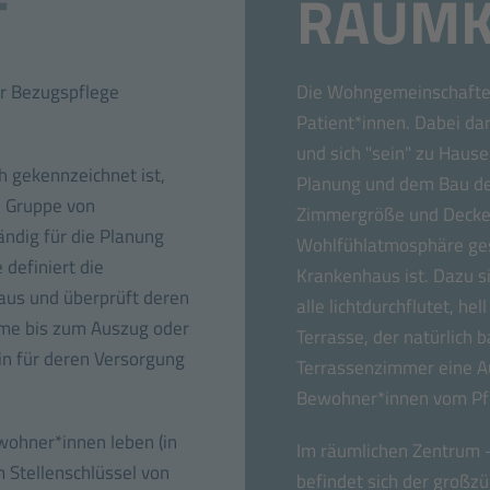
T
RAUMK
er Bezugspflege
Die Wohngemeinschaften
Patient*innen. Dabei dar
und sich "sein" zu Hause
h gekennzeichnet ist,
Planung und dem Bau de
e Gruppe von
Zimmergröße und Decken
ndig für die Planung
Wohlfühlatmosphäre ges
definiert die
Krankenhaus ist. Dazu s
aus und überprüft deren
alle lichtdurchflutet, he
hme bis zum Auszug oder
Terrasse, der natürlich b
n für deren Versorgung
Terrassenzimmer eine Au
Bewohner*innen vom Pfle
wohner*innen leben (in
Im räumlichen Zentrum
m Stellenschlüssel von
befindet sich der großz