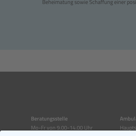
Beheimatung sowie Schaffung einer posi
Beratungsstelle
Ambula
Mo-Fr von 9.00-14.00 Uhr
Haupts