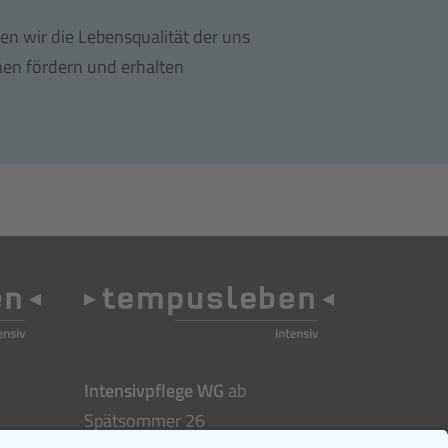
en wir die Lebensqualität der uns
nen fördern und erhalten
Intensivpflege WG
ab
Spätsommer 26