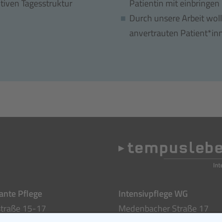
tiven Tagesstruktur
Patientin mit einbringen
Durch unsere Arbeit woll
anvertrauten Patient*in
nte Pflege
Intensivpflege WG
traße 15-17
Medenbacher Straße 17